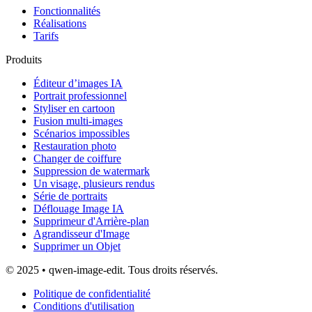
Fonctionnalités
Réalisations
Tarifs
Produits
Éditeur d’images IA
Portrait professionnel
Styliser en cartoon
Fusion multi-images
Scénarios impossibles
Restauration photo
Changer de coiffure
Suppression de watermark
Un visage, plusieurs rendus
Série de portraits
Déflouage Image IA
Supprimeur d'Arrière-plan
Agrandisseur d'Image
Supprimer un Objet
© 2025 • qwen-image-edit. Tous droits réservés.
Politique de confidentialité
Conditions d'utilisation