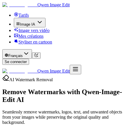
Qwen Image Edit
Tarifs
Image IA
Image vers vidéo
Mes créations
Styliser en cartoon
Français
Se connecter
Qwen Image Edit
AI Watermark Removal
Remove Watermarks with
Qwen-Image-
Edit AI
Seamlessly remove watermarks, logos, text, and unwanted objects
from your images while preserving the original quality and
background.