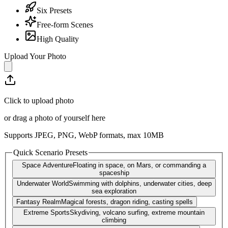
Six Presets
Free-form Scenes
High Quality
Upload Your Photo
Click to upload photo
or drag a photo of yourself here
Supports JPEG, PNG, WebP formats, max
10
MB
Quick Scenario Presets
Space Adventure
Floating in space, on Mars, or commanding a
spaceship
Underwater World
Swimming with dolphins, underwater cities, deep
sea exploration
Fantasy Realm
Magical forests, dragon riding, casting spells
Extreme Sports
Skydiving, volcano surfing, extreme mountain
climbing