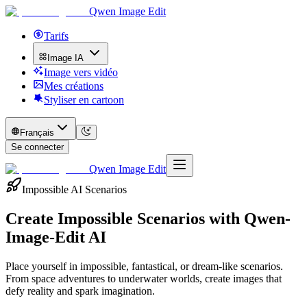
Qwen Image Edit
Tarifs
Image IA
Image vers vidéo
Mes créations
Styliser en cartoon
Français
Se connecter
Qwen Image Edit
Impossible AI Scenarios
Create Impossible Scenarios with
Qwen-
Image-Edit AI
Place yourself in impossible, fantastical, or dream-like scenarios.
From space adventures to underwater worlds, create images that
defy reality and spark imagination.