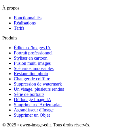
À propos
Fonctionnalités
Réalisations
Tarifs
Produits
Éditeur d’images IA
Portrait professionnel
Styliser en cartoon
Fusion multi-images
Scénarios impossibles
Restauration photo
Changer de coiffure
Suppression de watermark
Un visage, plusieurs rendus
Série de portraits
Déflouage Image IA
Supprimeur d'Arrière-plan
Agrandisseur d'Image
Supprimer un Objet
© 2025 • qwen-image-edit. Tous droits réservés.