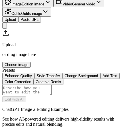
Image
Édition image
Vidéo
Générer vidéo
Outils
Outils image
Upload
Paste URL
Upload
or drag image here
Choose image
Presets
Enhance Quality
Style Transfer
Change Background
Add Text
Color Correction
Creative Remix
Edit with AI
ChatGPT Image 2 Editing Examples
See how AI-powered editing delivers high-fidelity results with
precise edits and natural blending.