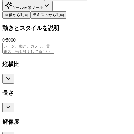
ツール
画像ツール
画像から動画
テキストから動画
動きとスタイルを説明
0
/
5000
縦横比
長さ
解像度