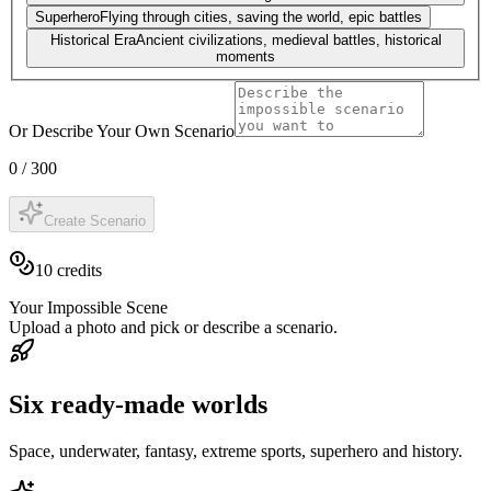
Superhero
Flying through cities, saving the world, epic battles
Historical Era
Ancient civilizations, medieval battles, historical
moments
Or Describe Your Own Scenario
0
/
300
Create Scenario
10
credits
Your Impossible Scene
Upload a photo and pick or describe a scenario.
Six ready-made worlds
Space, underwater, fantasy, extreme sports, superhero and history.