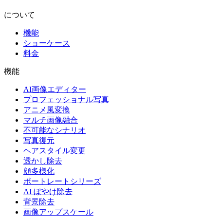
について
機能
ショーケース
料金
機能
AI画像エディター
プロフェッショナル写真
アニメ風変換
マルチ画像融合
不可能なシナリオ
写真復元
ヘアスタイル変更
透かし除去
顔多様化
ポートレートシリーズ
AI ぼやけ除去
背景除去
画像アップスケール