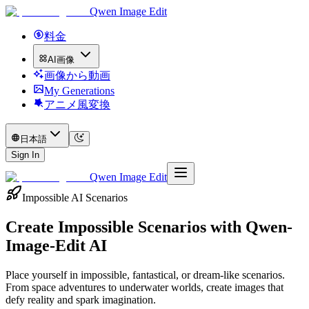
Qwen Image Edit
料金
AI画像
画像から動画
My Generations
アニメ風変換
日本語
Sign In
Qwen Image Edit
Impossible AI Scenarios
Create Impossible Scenarios with
Qwen-
Image-Edit AI
Place yourself in impossible, fantastical, or dream-like scenarios.
From space adventures to underwater worlds, create images that
defy reality and spark imagination.