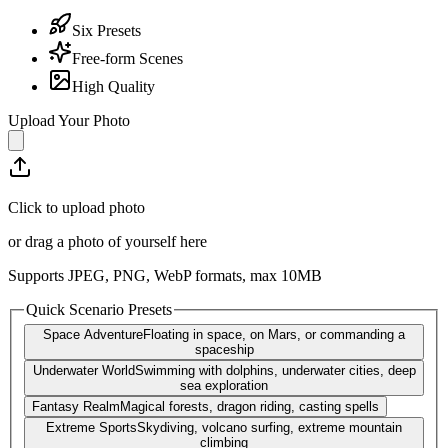
Six Presets
Free-form Scenes
High Quality
Upload Your Photo
Click to upload photo
or drag a photo of yourself here
Supports JPEG, PNG, WebP formats, max
10
MB
Quick Scenario Presets
Space Adventure
Floating in space, on Mars, or commanding a
spaceship
Underwater World
Swimming with dolphins, underwater cities, deep
sea exploration
Fantasy Realm
Magical forests, dragon riding, casting spells
Extreme Sports
Skydiving, volcano surfing, extreme mountain
climbing