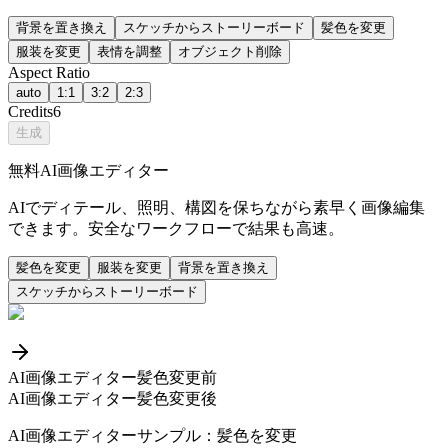
背景を置き換え
スケッチからストーリーボード
髪色を変更
服装を変更
表情を調整
オブジェクト削除
Aspect Ratio
auto
1:1
3:2
2:3
Credits
6
生成
無料AI画像エディター
AIでディテール、照明、構図を保ちながら素早く画像編集
できます。安全なワークフローで結果も高速。
髪色を変更
服装を変更
背景を置き換え
スケッチからストーリーボード
AI画像エディター髪色変更前
AI画像エディター髪色変更後
AI画像エディターサンプル：髪色を変更