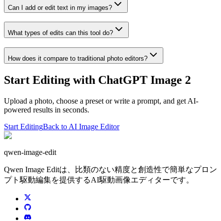
Can I add or edit text in my images?
What types of edits can this tool do?
How does it compare to traditional photo editors?
Start Editing with ChatGPT Image 2
Upload a photo, choose a preset or write a prompt, and get AI-
powered results in seconds.
Start Editing
Back to AI Image Editor
qwen-image-edit
Qwen Image Editは、比類のない精度と創造性で簡単なプロン
プト駆動編集を提供するAI駆動画像エディターです。