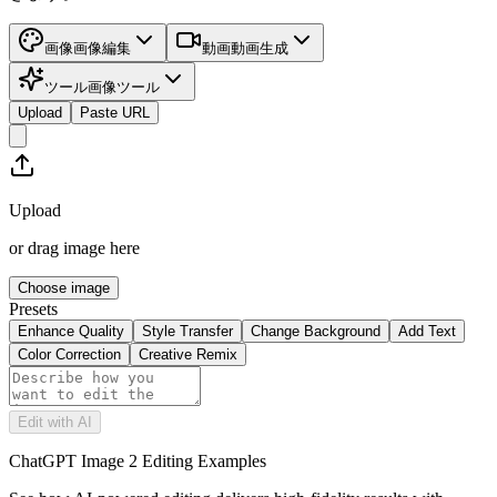
画像
画像編集
動画
動画生成
ツール
画像ツール
Upload
Paste URL
Upload
or drag image here
Choose image
Presets
Enhance Quality
Style Transfer
Change Background
Add Text
Color Correction
Creative Remix
Edit with AI
ChatGPT Image 2 Editing Examples