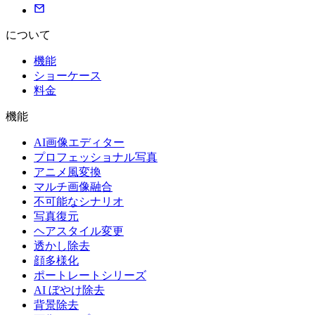
について
機能
ショーケース
料金
機能
AI画像エディター
プロフェッショナル写真
アニメ風変換
マルチ画像融合
不可能なシナリオ
写真復元
ヘアスタイル変更
透かし除去
顔多様化
ポートレートシリーズ
AI ぼやけ除去
背景除去