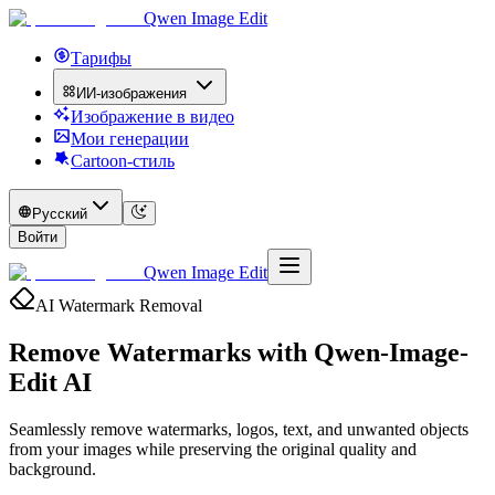
Qwen Image Edit
Тарифы
ИИ-изображения
Изображение в видео
Мои генерации
Cartoon-стиль
Русский
Войти
Qwen Image Edit
AI Watermark Removal
Remove Watermarks with
Qwen-Image-
Edit AI
Seamlessly remove watermarks, logos, text, and unwanted objects
from your images while preserving the original quality and
background.